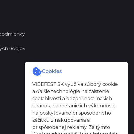
podmienky
ých údajov
Cookies
VIBEFEST.SK využíva súbory cookie
a ďalšie technológie na zaistenie
spoľahlivosti a bezpečnosti našich
stránok, na meranie ich výkonnosti,
na poskytovanie prispôsobeného
zážitku z nakupovania a
prispôsobenej reklamy. Za týmto