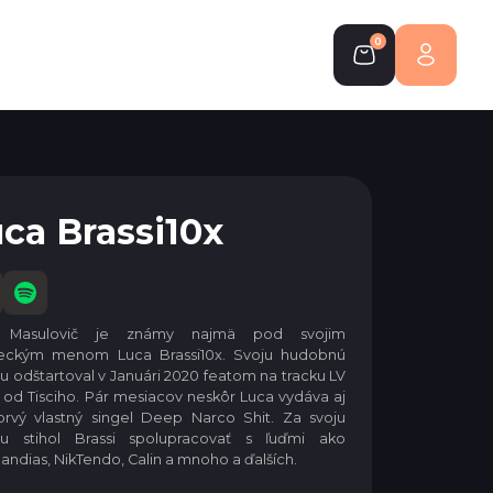
0
0
ca Brassi10x
 Masulovič je známy najmä pod svojim
eckým menom Luca Brassi10x. Svoju hudobnú
ru odštartoval v Januári 2020 featom na tracku LV
 od Tisciho. Pár mesiacov neskôr Luca vydáva aj
prvý vlastný singel Deep Narco Shit. Za svoju
éru stihol Brassi spolupracovať s ľuďmi ako
ndias, NikTendo, Calin a mnoho a ďalších.