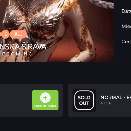
Dát
Mie
Cen
NORMAL - E
49.9€
Pridať do košíka