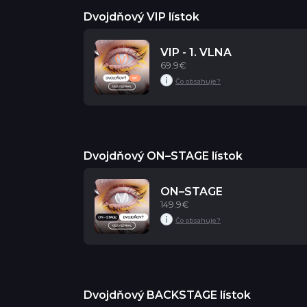
Dvojdňový VIP lístok
VIP - 1. VLNA
69.9€
Dvojdňový ON–STAGE lístok
ON–STAGE
149.9€
Dvojdňový BACKSTAGE lístok