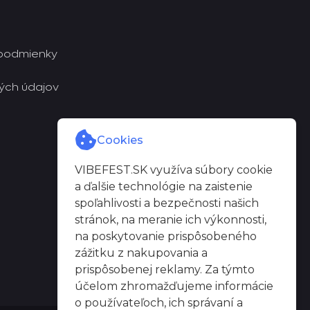
podmienky
ých údajov
Cookies
VIBEFEST.SK využíva súbory cookie
a ďalšie technológie na zaistenie
spoľahlivosti a bezpečnosti našich
stránok, na meranie ich výkonnosti,
na poskytovanie prispôsobeného
zážitku z nakupovania a
prispôsobenej reklamy. Za týmto
účelom zhromažďujeme informácie
o používateľoch, ich správaní a