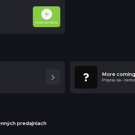
Pridať do košíka
More coming
Priprav sa – ten
menných predajniach