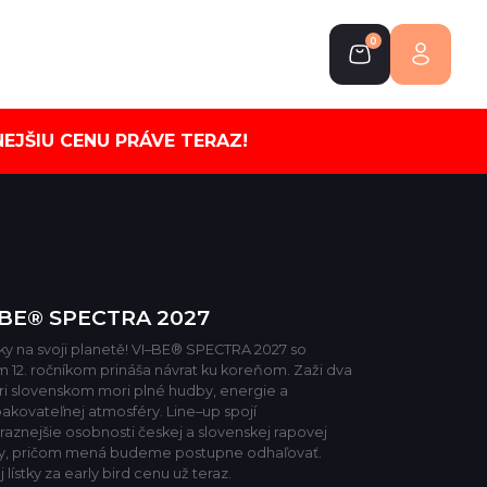
0
EJŠIU CENU PRÁVE TERAZ!
–BE® SPECTRA 2027
ky na svoji planetě! VI–BE® SPECTRA 2027 so
m 12. ročníkom prináša návrat ku koreňom. Zaži dva
pri slovenskom mori plné hudby, energie a
akovateľnej atmosféry. Line–up spojí
raznejšie osobnosti českej a slovenskej rapovej
y, pričom mená budeme postupne odhaľovať.
 lístky za early bird cenu už teraz.