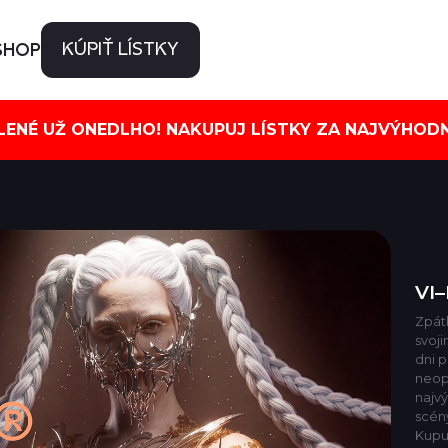
SHOP
KÚPIŤ LÍSTKY
ENÉ UŽ ONEDLHO! NAKUPUJ LÍSTKY ZA NAJVÝHODN
VI
Zpát
svoji
dni 
neop
najvý
scén
Kupuj