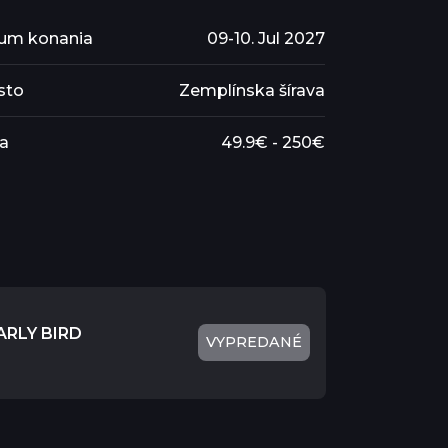
um konania
09-10. Jul 2027
sto
Zemplínska šírava
a
49.9€ - 250€
ARLY BIRD
VYPREDANÉ