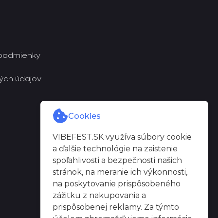
podmienky
ých údajov
Cookies
VIBEFEST.SK využíva súbory cookie
a ďalšie technológie na zaistenie
spoľahlivosti a bezpečnosti našich
stránok, na meranie ich výkonnosti,
na poskytovanie prispôsobeného
zážitku z nakupovania a
prispôsobenej reklamy. Za týmto